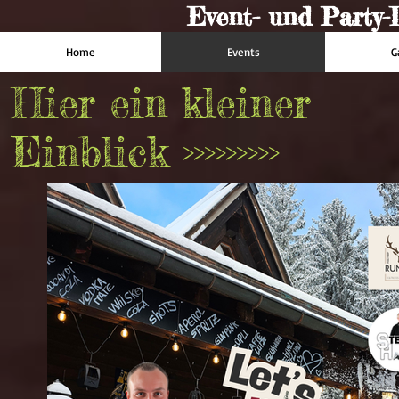
Event- und Party-D
Home
Events
G
Hier ein kleiner
Einblick >>>>>>>>>