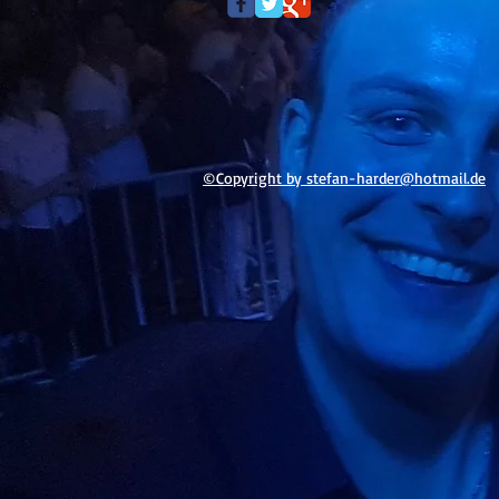
©Copyright by stefan-h
arder@hotmail.de