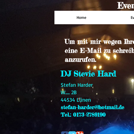
Even
Home
E
Um mit mir wegen Ihrer
eine E-Mail zu schre
anzurufen.
DJ Stevie Hard
Stefan Harder
W..... 2B
44534 Lünen
stefan-harder@hotmail.de
Tel.: 0173-2789190